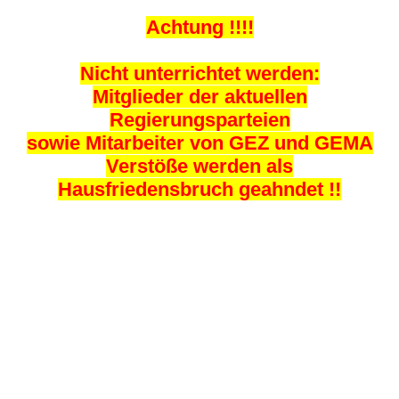
Achtung !!!!
Nicht unterrichtet werden:
Mitglieder der aktuellen
Regierungsparteien
sowie Mitarbeiter von GEZ und GEMA
Verstöße werden als
Hausfriedensbruch geahndet !!